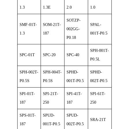
1.3
1.3E
2.0
1.0
SOTZP-
SMF-01T-
SOM-21T-
SPAL-
002GG-
1.3
187
001T-P0.5
P0.18
SPH-001T-
SPC-01T
SPC-20
SPC-40
P0.5L
SPH-002T-
SPH-004T-
SPHD-
SPHD-
P0.5S
P0.5S
001T-P0.5
002T-P0.5
SPI-01T-
SPI-21T-
SPI-41T-
SPI-61T-
187
250
187
250
SPS-01T-
SPUD-
SPUD-
SRA-21T
187
001T-P0.5
002T-P0.5