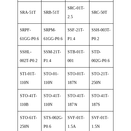
SRC-01T-
SRA-51T
SRB-51T
SRC-50T
2.5
SRPF-
SRPM-
SSF-21T-
SSH-003T-
61GG-P0.6
61GG-P0.6
P1.4
P0.2
SSHL-
SSM-21T-
STB-01T-
STD-
002T-P0.2
P1.4
001
002G-P0.6
STI-01T-
STO-01-
STO-01T-
STO-21T-
110N
110N
187N
250N
STO-41T-
STO-41T-
STO-41T-
STO-41T-
110B
110N
187Ｎ
187S
STO-61T-
STS-002G-
SVF-01T-
SVF-01T-
250N
P0.6
1.5A
1.5N