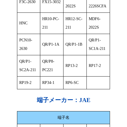
F3C-2630
FX15-3032
2022S
2226SCFA
HR10-PC-
HR12-SC-
MDF6-
HNC
211
211
2022S
PCN10-
QR/P1-
QR/P1-1A
QR/P1-1B
2630
SC1A-211
QR/P1-
QR/P8-
RP13-2
RP17-2
SC2A-211
PC221
RP19-2
RP34-1
RP6-SC
端子メーカー：
JAE
端子名