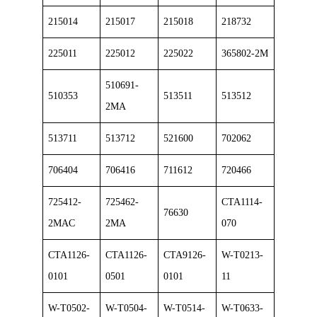
215014
215017
215018
218732
225011
225012
225022
365802-2M
510691-
510353
513511
513512
2MA
513711
513712
521600
702062
706404
706416
711612
720466
725412-
725462-
CTA1114-
76630
2MAC
2MA
070
CTA1126-
CTA1126-
CTA9126-
W-T0213-
0101
0501
0101
11
W-T0502-
W-T0504-
W-T0514-
W-T0633-