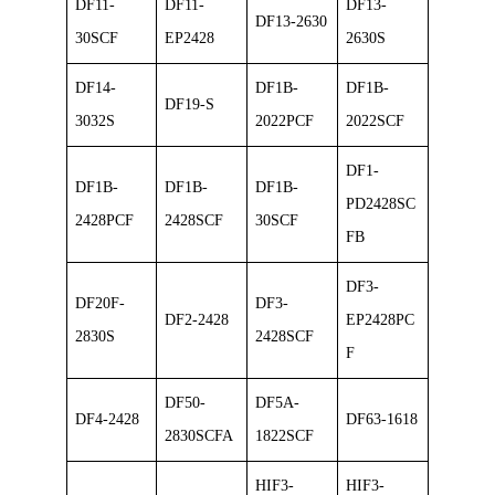
DF11-
DF11-
DF13-
DF13-2630
30SCF
EP2428
2630S
DF14-
DF1B-
DF1B-
DF19-S
3032S
2022PCF
2022SCF
DF1-
DF1B-
DF1B-
DF1B-
PD2428SC
2428PCF
2428SCF
30SCF
FB
DF3-
DF20F-
DF3-
DF2-2428
EP2428PC
2830S
2428SCF
F
DF50-
DF5A-
DF4-2428
DF63-1618
2830SCFA
1822SCF
HIF3-
HIF3-