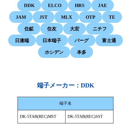
DDK
ELCO
HRS
JAE
JAM
JST
MLX
OTP
TE
住鉱
住友
大宏
ニチフ
日連端
日本端子
バーグ
富士通
ホシデン
本多
端子メーカー：DDK
端子名
DK-5TAB(REC)MST
DK-5TAB(REC)SST