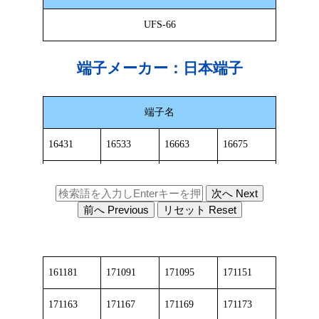
UFS-66
端子メーカー：
日本端子
端子名
16431
16533
16663
16675
16891
17164
17182
17252
次へ Next
17695
17871
17872
18064
前へ Previous
リセット Reset
18421
18423
18681
29071
161181
171091
171095
171151
171163
171167
171169
171173